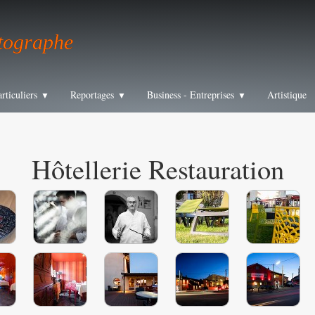
tographe
articuliers
Reportages
Business - Entreprises
Artistique
▼
▼
▼
Hôtellerie Restauration