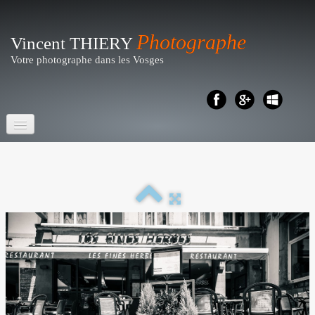
Photographe
Vincent THIERY
Votre photographe dans les Vosges
Accueil
Portraits- Shootings
Particuliers
▼
Reportages
▼
Business - Entreprises
▼
Artistique