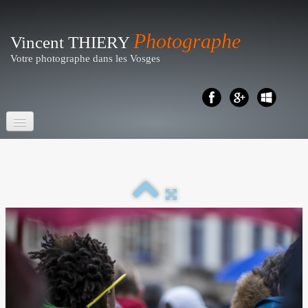
Photographe
Vincent THIERY
Votre photographe dans les Vosges
Accueil
Portraits- Shootings
Particuliers
▼
Reportages
▼
Business - Entreprises
▼
Artistique