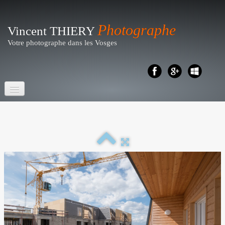
Photographe
Vincent THIERY
Votre photographe dans les Vosges
Accueil
Portraits- Shootings
Particuliers
▼
Reportages
▼
Business - Entreprises
▼
Artistique