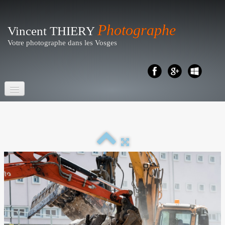
Photographe
Vincent THIERY
Votre photographe dans les Vosges
Accueil
Portraits- Shootings
Particuliers
▼
Reportages
▼
Business - Entreprises
▼
Artistique