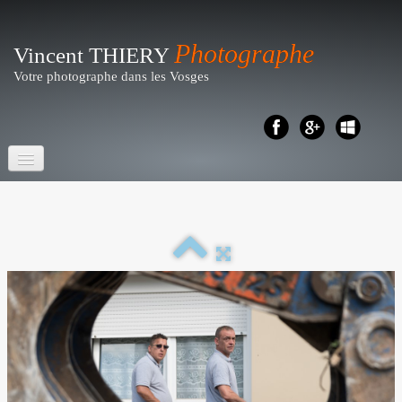
Photographe
Vincent THIERY
Votre photographe dans les Vosges
Accueil
Portraits- Shootings
Particuliers
▼
Reportages
▼
Business - Entreprises
▼
Artistique