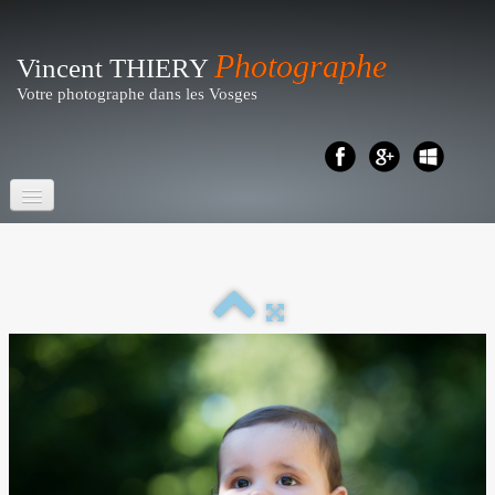
Photographe
Vincent THIERY
Votre photographe dans les Vosges
Accueil
Portraits- Shootings
Particuliers
▼
Reportages
▼
Business - Entreprises
▼
Artistique