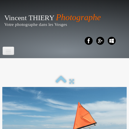
Photographe
Vincent THIERY
Votre photographe dans les Vosges
Accueil
Portraits- Shootings
Particuliers
▼
Reportages
▼
Business - Entreprises
▼
Artistique