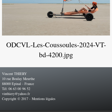
ODCVL-Les-Coussoules-2024-VT-
bd-4200.jpg
Vincent THIERY
10 rue Boulay Meurthe
88000 Epinal - France
Tél: 06 63 00 96 52
vinthiery@yahoo.fr
Copyright © 2017 -
Mentions légales