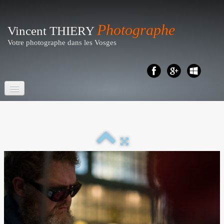
Photographe
Vincent THIERY
Votre photographe dans les Vosges
Accueil
Portraits- Shootings
Particuliers
▼
Reportages
▼
Business - Entreprises
▼
Artistique