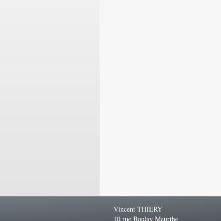
Vincent THIERY
10 rue Boulay Meurthe