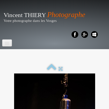
Photographe
Vincent THIERY
Votre photographe dans les Vosges
Accueil
Portraits- Shootings
Particuliers
▼
Reportages
▼
Business - Entreprises
▼
Artistique