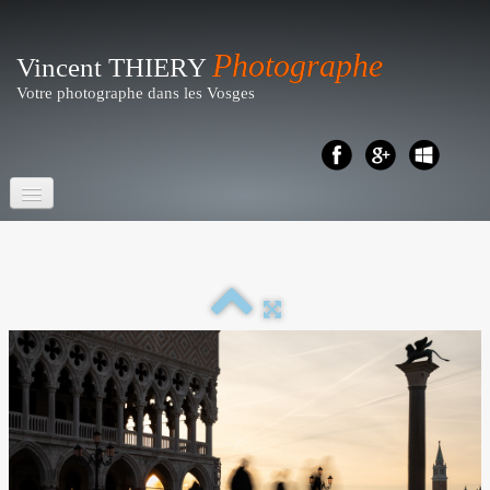
Photographe
Vincent THIERY
Votre photographe dans les Vosges
Accueil
Portraits- Shootings
Particuliers
▼
Reportages
▼
Business - Entreprises
▼
Artistique