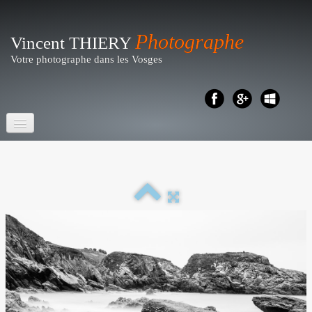
Photographe
Vincent THIERY
Votre photographe dans les Vosges
Accueil
Portraits- Shootings
Particuliers
▼
Reportages
▼
Business - Entreprises
▼
Artistique