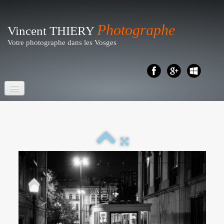
Photographe
Vincent THIERY
Votre photographe dans les Vosges
Accueil
Portraits- Shootings
Particuliers
▼
Reportages
▼
Business - Entreprises
▼
Artistique